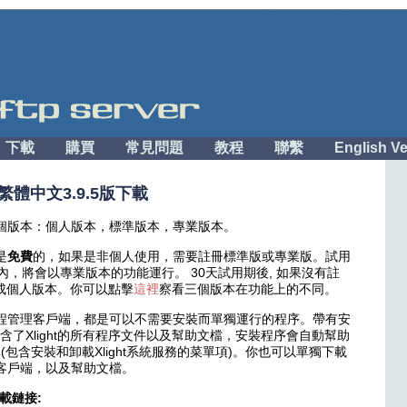
下載
購買
常見問題
教程
聯繫
English Ve
務器繁體中文3.9.5版下載
務器有三個版本：個人版本，標準版本，專業版本。
是
免費
的，如果是非個人使用，需要註冊標準版或專業版。試用
內，將會以專業版本的功能運行。 30天試用期後, 如果沒有註
變成個人版本。你可以點擊
這裡
察看三個版本在功能上的不同。
務器和遠程管理客戶端，都是可以不需要安裝而單獨運行的程序。帶有安
文件包含了Xlight的所有程序文件以及幫助文檔，安裝程序會自動幫助
菜單(包含安裝和卸載Xlight系統服務的菜單項)。你也可以單獨下載
客戶端，以及幫助文檔。
下載鏈接: