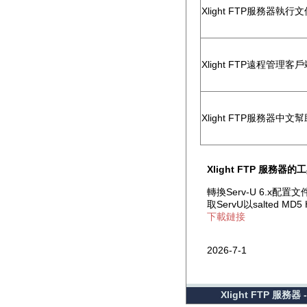
Xlight FTP服務器執行文件 6
Xlight FTP遠程管理客
Xlight FTP服務器中文幫
Xlight FTP 服務器
轉換Serv-U 6.x配置文
取ServU以salted MD
下載鏈接
2026-7-1
Xlight FTP 