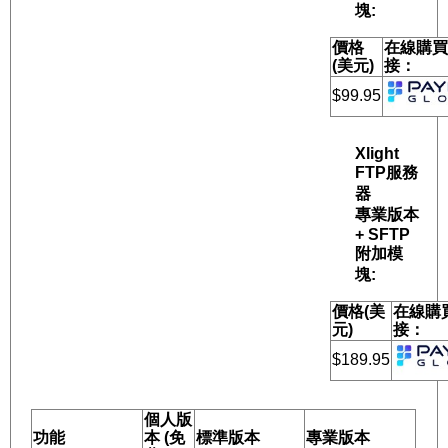
塊:
價格
在線購
(美元)
接：
$99.95
Xlight
FTP服務
器
專業版本
+ SFTP
附加模
塊:
價格(美
在線購
元)
接：
$189.95
個人版
功能
本 (免
標準版本
專業版本