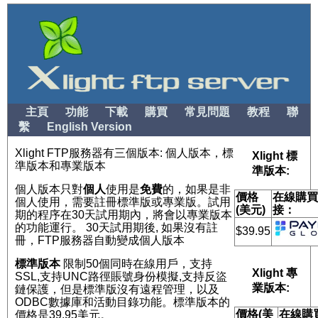
主頁
功能
下載
購買
常見問題
教程
聯
繫
English Version
Xlight FTP服務器有三個版本: 個人版本，標
Xlight 標
準版本和專業版本
準版本:
個人版本只對
個人
使用是
免費
的，如果是非
價格
在線購
個人使用，需要註冊標準版或專業版。試用
(美元)
接：
期的程序在30天試用期內，將會以專業版本
的功能運行。 30天試用期後, 如果沒有註
$39.95
冊，FTP服務器自動變成個人版本
標準版本
限制50個同時在線用戶，支持
Xlight 專
SSL,支持UNC路徑賬號身份模擬,支持反盜
業版本:
鏈保護，但是標準版沒有遠程管理，以及
ODBC數據庫和活動目錄功能。標準版本的
價格(美
在線購
價格是39.95美元。