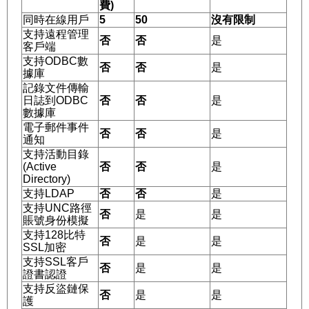
費)
同時在線用戶
5
50
沒有限制
支持遠程管理
否
否
是
客戶端
支持ODBC數
否
否
是
據庫
記錄文件傳輸
日誌到ODBC
否
否
是
數據庫
電子郵件事件
否
否
是
通知
支持活動目錄
(Active
否
否
是
Directory)
支持LDAP
否
否
是
支持UNC路徑
否
是
是
賬號身份模擬
支持128比特
否
是
是
SSL加密
支持SSL客戶
否
是
是
證書認證
支持反盜鏈保
否
是
是
護