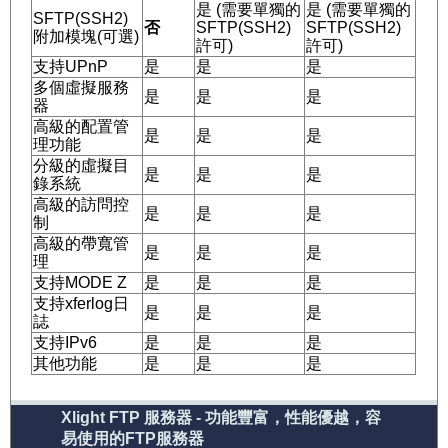
是 (需要單獨的
是 (需要單獨的
SFTP(SSH2)
否
SFTP(SSH2)
SFTP(SSH2)
附加模塊(可選)
許可)
許可)
支持UPnP
是
是
是
多個虛擬服務
是
是
是
器
高級的配置管
是
是
是
理功能
分級的虛擬目
是
是
是
錄系統
高級的訪問控
是
是
是
制
高級的帶寬管
是
是
是
理
支持MODE Z
是
是
是
支持xferlog日
是
是
是
誌
支持IPv6
是
是
是
其他功能
是
是
是
Xlight FTP 服務器 - 功能豐富，性能優越，容
易使用的FTP服務器