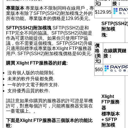
元)
接：
專業版本
專業版本不限制同時在線用戶，專
$129.95
業版本有除了SFTP(SSH2)附加模塊之外的
所有功能。專業版本的價格是129.95美元。
SFTP(SSH2
SFTP(SSH2)附加模塊
SFTP(SSH2)是和
附加模
FTP完全不同的協議。SFTP(SSH2)功能是
塊:
作為可選功能提供。如果你只使用FTP協
議，你不需要這個模塊。SFTP(SSH2)升級
價
只適用與標準或專業版本Xlight FTP服務器
格
在線購買鏈
用戶. SFTP(SSH2)附加模塊價格是60美元.
(美
接：
元)
購買 Xlight FTP服務器的好處:
$60
沒有個人版的功能限制.
未來的軟件升級都免費.
一年的中文電子郵件支持.
支持優秀品質的軟件.
Xlight
請註意如果你購買的服務器的許可證是單機
FTP服務
許可，對應每個許可，只能將服務器安裝在
器
一臺電腦上。。
標準版本
+ SFTP
下面是Xlight FTP服務器三個版本的功能比
附加模
較: